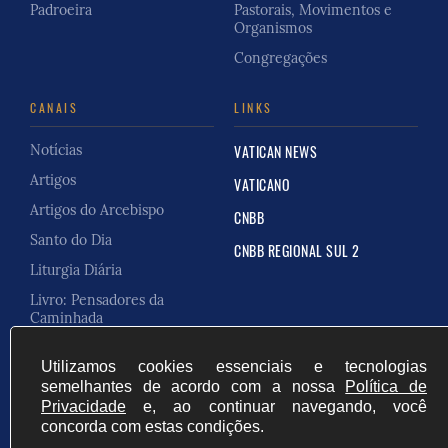
Padroeira
Pastorais, Movimentos e
Organismos
Congregações
CANAIS
LINKS
Notícias
VATICAN NEWS
Artigos
VATICANO
Artigos do Arcebispo
CNBB
Santo do Dia
CNBB REGIONAL SUL 2
Liturgia Diária
Livro: Pensadores da
Caminhada
Carta Pastoral
Utilizamos cookies essenciais e tecnologias
semelhantes de acordo com a nossa
Política de
Privacidade
e, ao continuar navegando, você
concorda com estas condições.