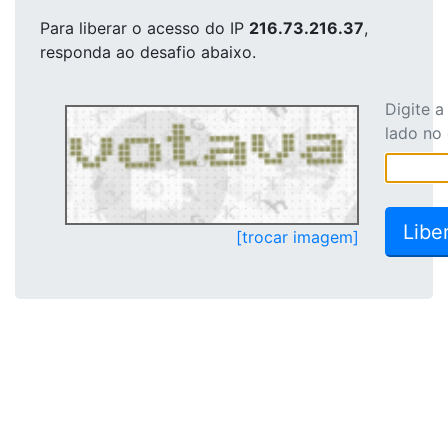
Para liberar o acesso
do IP
216.73.216.37
,
responda ao desafio abaixo.
Digite 
lado no
[trocar imagem]