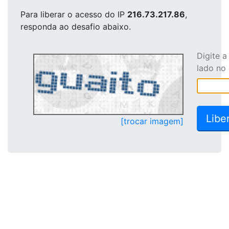
Para liberar o acesso
do IP
216.73.217.86
,
responda ao desafio abaixo.
Digite 
lado no
[trocar imagem]