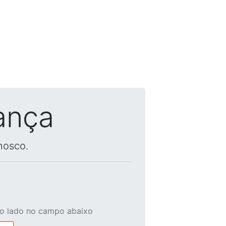
ança
nosco.
ao lado no campo abaixo