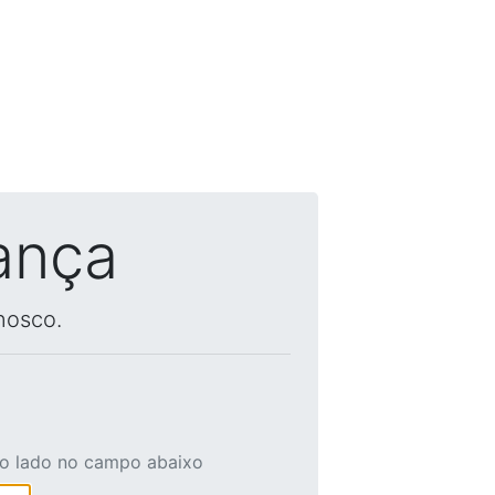
ança
nosco.
ao lado no campo abaixo