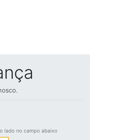
ança
nosco.
ao lado no campo abaixo