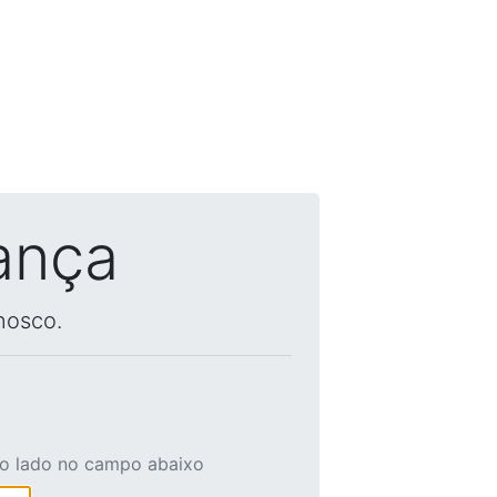
ança
nosco.
ao lado no campo abaixo