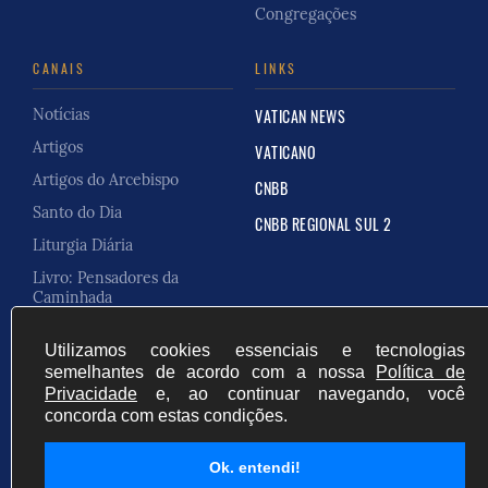
Congregações
CANAIS
LINKS
Notícias
VATICAN NEWS
Artigos
VATICANO
Artigos do Arcebispo
CNBB
Santo do Dia
CNBB REGIONAL SUL 2
Liturgia Diária
Livro: Pensadores da
Caminhada
Carta Pastoral
Utilizamos cookies essenciais e tecnologias
semelhantes de acordo com a nossa
Política de
Privacidade
e, ao continuar navegando, você
concorda com estas condições.
Cúria Online do Brasil
Ok. entendi!
Desenvolvido por
Fale Conosco
Privacidade
Início