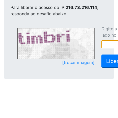
Para liberar o acesso
do IP
216.73.216.114
,
responda ao desafio abaixo.
Digite 
lado no
[trocar imagem]