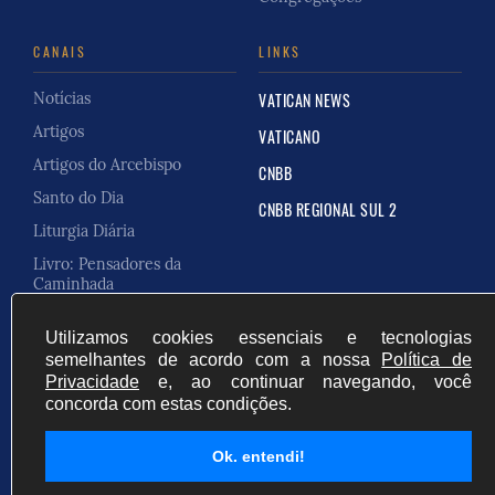
CANAIS
LINKS
Notícias
VATICAN NEWS
Artigos
VATICANO
Artigos do Arcebispo
CNBB
Santo do Dia
CNBB REGIONAL SUL 2
Liturgia Diária
Livro: Pensadores da
Caminhada
Carta Pastoral
Utilizamos cookies essenciais e tecnologias
semelhantes de acordo com a nossa
Política de
Privacidade
e, ao continuar navegando, você
concorda com estas condições.
Cúria Online do Brasil
Desenvolvido por
Ok. entendi!
Fale Conosco
Privacidade
Início