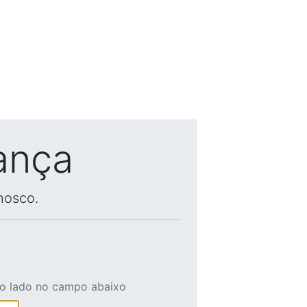
ança
nosco.
ao lado no campo abaixo