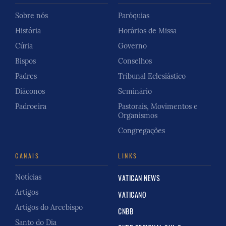
Sobre nós
Paróquias
História
Horários de Missa
Cúria
Governo
Bispos
Conselhos
Padres
Tribunal Eclesiástico
Diáconos
Seminário
Padroeira
Pastorais, Movimentos e
Organismos
Congregações
CANAIS
LINKS
Notícias
VATICAN NEWS
Artigos
VATICANO
Artigos do Arcebispo
CNBB
Santo do Dia