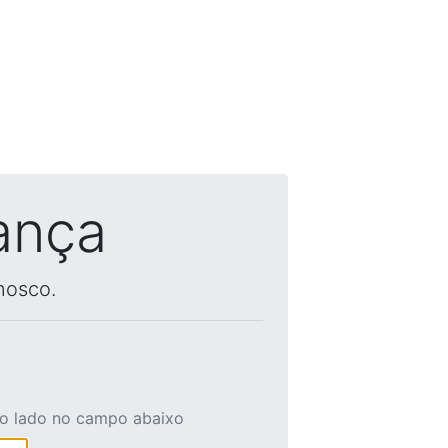
ança
nosco.
ao lado no campo abaixo