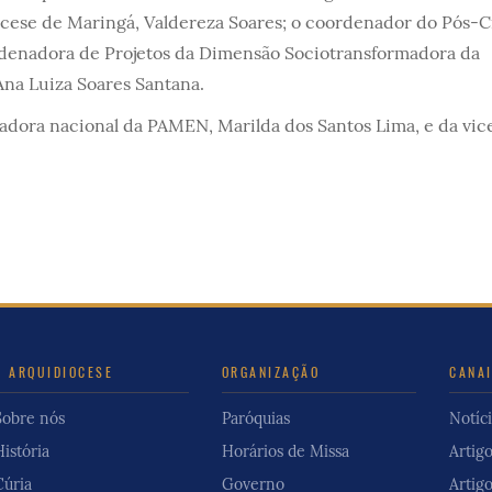
ocese de Maringá, Valdereza Soares; o coordenador do Pós-C
ordenadora de Projetos da Dimensão Sociotransformadora da
Ana Luiza Soares Santana.
dora nacional da PAMEN, Marilda dos Santos Lima, e da vic
A ARQUIDIOCESE
ORGANIZAÇÃO
CANA
Sobre nós
Paróquias
Notíci
História
Horários de Missa
Artig
Cúria
Governo
Artig