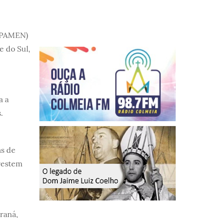
 (PAMEN)
e do Sul,
a a
.
as de
prestem
raná,