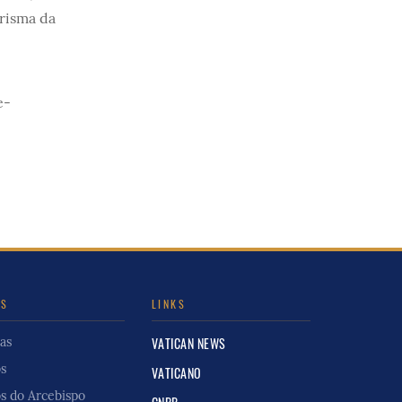
risma da
e-
IS
LINKS
as
VATICAN NEWS
os
VATICANO
os do Arcebispo