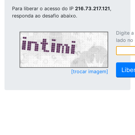
Para liberar o acesso
do IP
216.73.217.121
,
responda ao desafio abaixo.
Digite 
lado no
[trocar imagem]