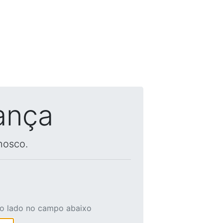
ança
nosco.
ao lado no campo abaixo