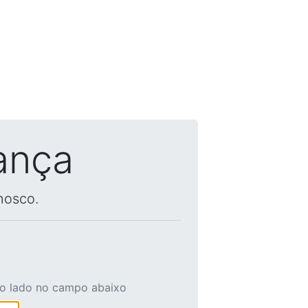
ança
nosco.
ao lado no campo abaixo