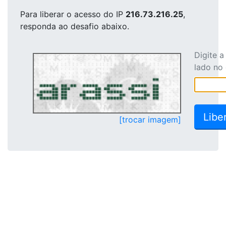
Para liberar o acesso
do IP
216.73.216.25
,
responda ao desafio abaixo.
Digite 
lado no
[trocar imagem]