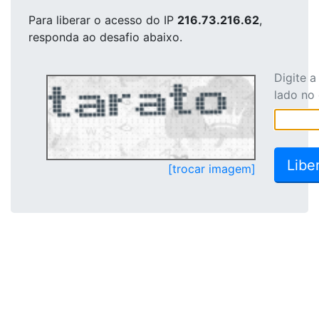
Para liberar o acesso
do IP
216.73.216.62
,
responda ao desafio abaixo.
Digite 
lado no
[trocar imagem]