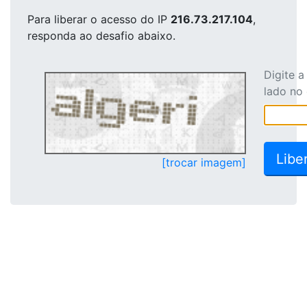
Para liberar o acesso
do IP
216.73.217.104
,
responda ao desafio abaixo.
Digite 
lado no
[trocar imagem]