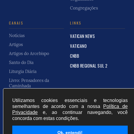
Congregações
CANAIS
LINKS
Notícias
VATICAN NEWS
Artigos
VATICANO
Artigos do Arcebispo
CNBB
Santo do Dia
CNBB REGIONAL SUL 2
Liturgia Diária
Livro: Pensadores da
Caminhada
Carta Pastoral
Utilizamos cookies essenciais e tecnologias
semelhantes de acordo com a nossa
Política de
Privacidade
e, ao continuar navegando, você
concorda com estas condições.
Cúria Online do Brasil
Desenvolvido por
Ok. entendi!