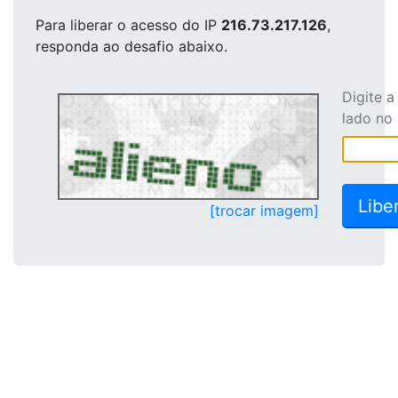
Para liberar o acesso
do IP
216.73.217.126
,
responda ao desafio abaixo.
Digite 
lado no
[trocar imagem]