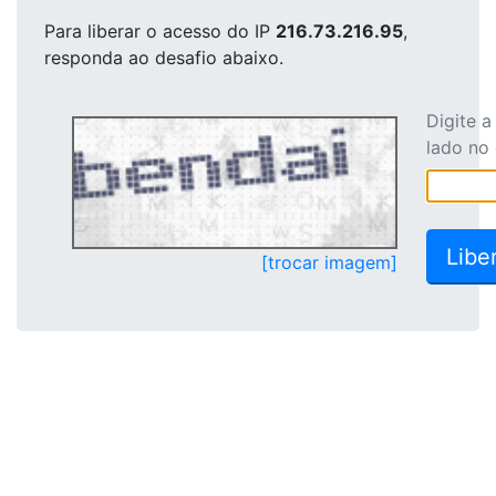
Para liberar o acesso
do IP
216.73.216.95
,
responda ao desafio abaixo.
Digite 
lado no
[trocar imagem]