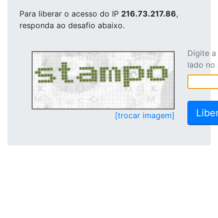
Para liberar o acesso
do IP
216.73.217.86
,
responda ao desafio abaixo.
Digite 
lado no
[trocar imagem]