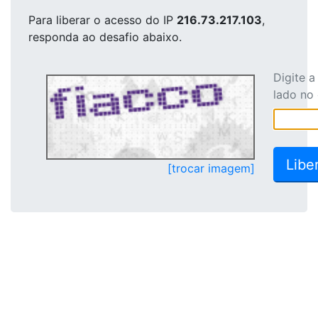
Para liberar o acesso
do IP
216.73.217.103
,
responda ao desafio abaixo.
Digite 
lado no
[trocar imagem]