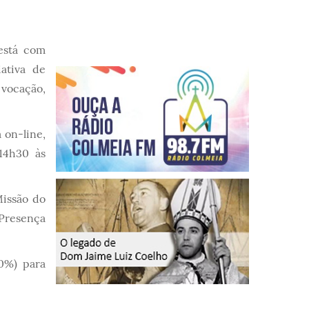
 está com
iativa de
 vocação,
 on-line,
14h30 às
Missão do
 Presença
00%) para