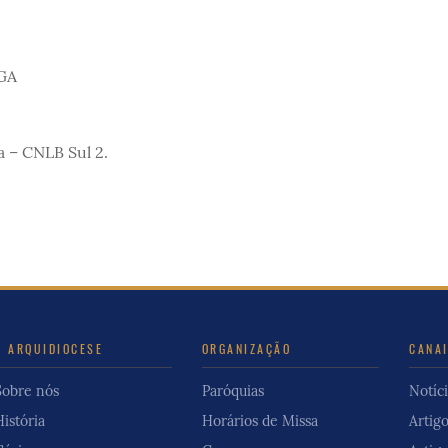
tGA
a – CNLB Sul 2.
A ARQUIDIOCESE
ORGANIZAÇÃO
CANA
Sobre nós
Paróquias
Notíci
História
Horários de Missa
Artig