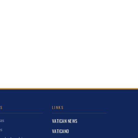
IS
LINKS
as
VATICAN NEWS
os
VATICANO